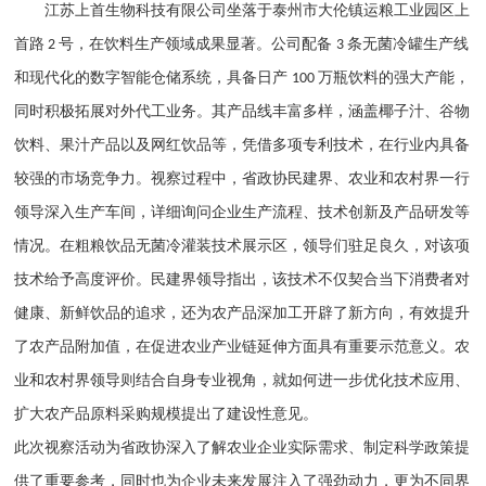
江苏上首生物科技有限公司坐落于
泰州市
大伦镇运粮工业园区上
首路
号，在饮料生产领域成果显著。公司配备
条无菌冷罐生产线
2
3
和现代化的数字智能仓储系统，具备日产
万瓶饮料的强大产能，
100
同时积极拓展对外代工业务。其产品线丰富多样，涵盖椰子汁、谷物
饮料、果汁产品以及网红饮品等，凭借多项专利技术，在行业内具备
较强的市场竞争力。
视察过程中，省政协民建界、农业和农村界一行
领导深入生产车间，详细询问企业生产流程、技术创新及产品研发等
情况。在粗粮饮品无菌冷灌装技术展示区，领导们驻足良久，对该项
技术给予高度评价。民建界领导指出，该技术不仅契合当下消费者对
健康、新鲜饮品的追求，还为农产品深加工开辟了新方向，有效提升
了农产品附加值，在促进农业产业链延伸方面具有重要示范意义。农
业和农村界领导则结合自身专业视角，就如何进一步优化技术应用、
扩大农产品原料采购规模提出了建设性意见。
此次视察活动为省政协深入了解农业企业实际需求、制定科学政策提
供了重要参考，同时也为企业未来发展注入了强劲动力，更为不同界